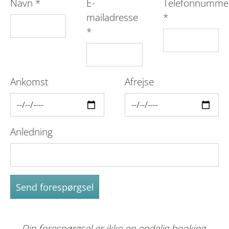
Navn
*
E-
Telefonnumme
mailadresse
*
*
Ankomst
Afrejse
Anledning
Send forespørgsel
Din forespørgsel er ikke en endelig booking.