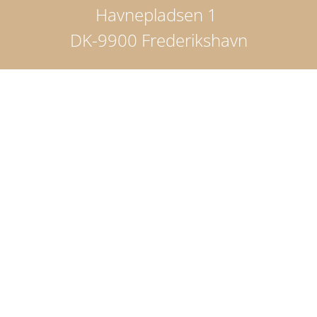
Havnepladsen 1
DK-9900 Frederikshavn
Telefon: +45 98424200
book@hotel-jutlandia.dk
CVR nr.: 36937599
Cookiedeklaration