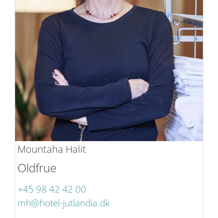
Mountaha Halit
Oldfrue
+45 98 42 42 00
mh@hotel-jutlandia.dk