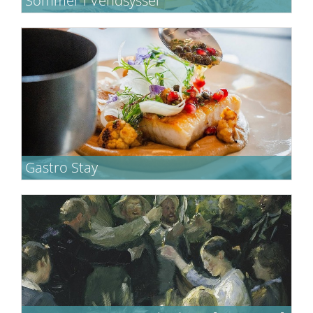
Sommer i Vendsyssel
Nyd sommeren i det nordjyske ved hav og
strand - tæt på Skagen
Gastro Stay
Ophold med lækker mad, velkomstvin på
værelset og ren afslapning i det nordjyske.