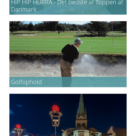
HIP HIP HURRA - Det bedste af Toppen af
Danmark
Ophold inkl. entre til Skagen Museum og
gavekort til Skagen Fiskerestaurant.
Golfophold
Bo med 10 golfbaner inden for 1 times
kørsel. Vores golfophold er gældende året
rundt.