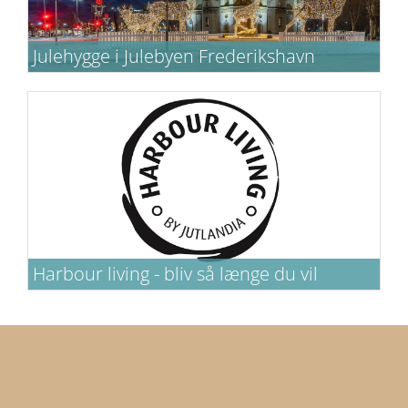
Julehygge i Julebyen Frederikshavn
Tag en dag eller to ud af kalenderen og oplev
Julebyen Frederikshavn.
Harbour living - bliv så længe du vil
Har du brug for at være bosat i
Frederikshavn i en længere periode? Så er
det hos Habour Living, du hver aften kan
hvile hovedet på puden.