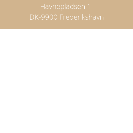
Havnepladsen 1
DK-9900 Frederikshavn
Telefon: +45 98424200
book@hotel-jutlandia.dk
CVR nr.: 36937599
Cookiedeklaration