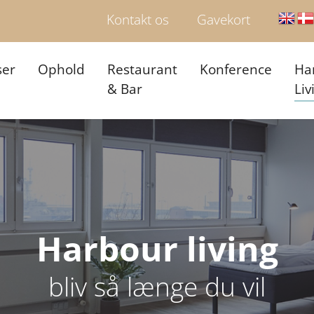
Kontakt os
Gavekort
ser
Ophold
Restaurant
Konference
Ha
& Bar
Liv
Harbour living
bliv så længe du vil