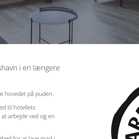
kshavn i en længere
ile hovedet på puden.
d til hotellets
 at arbejde ved og en
ghed for at lave mad i