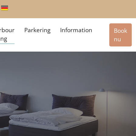
rbour
Parkering
Information
Book
ing
nu