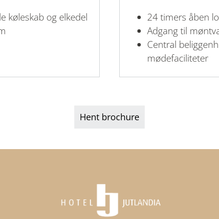
le køleskab og elkedel
24 timers åben l
um
Adgang til møntva
Central beliggenh
mødefaciliteter
Hent brochure