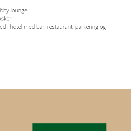
obby lounge
skeri
ed i hotel med bar, restaurant, parkering og