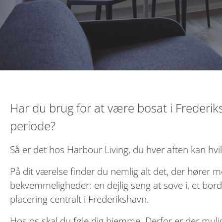
Har du brug for at være bosat i Frederi
periode?
Så er det hos Harbour Living, du hver aften kan hv
På dit værelse finder du nemlig alt det, der hører me
bekvemmeligheder: en dejlig seng at sove i, et bord
placering centralt i Frederikshavn.
Hos os skal du føle dig hjemme. Derfor er der muli