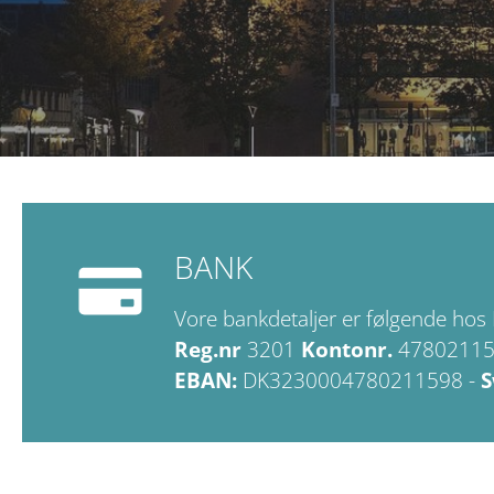
BANK
Vore bankdetaljer er følgende hos
Reg.nr
3201
Kontonr.
4780211
EBAN:
DK3230004780211598 -
S