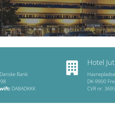
Hotel Ju
 Danske Bank:
Havneplads
598
DK-9900 Fre
wift:
DABADKKK
CVR nr. 369