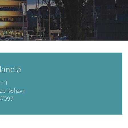
tlandia
en 1
derikshavn
37599