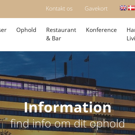
Kontakt os
Gavekort
ser
Ophold
Restaurant
Konference
Ha
& Bar
Liv
Information
find info om dit ophold