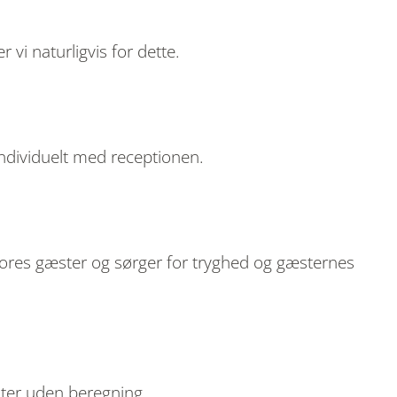
 vi naturligvis for dette.
individuelt med receptionen.
 vores gæster og sørger for tryghed og gæsternes
æster uden beregning.