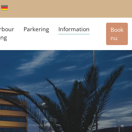
rbour
Parkering
Information
Book
ing
nu