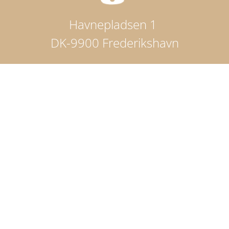
Havnepladsen 1
DK-9900 Frederikshavn
Telefon: +45 98424200
book@hotel-jutlandia.dk
CVR nr.: 36937599
Cookiedeklaration