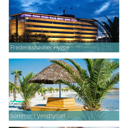
Frederikshavner Hygge
Tag en dag eller to ud af kalenderen og sæt
hinanden stævne.
Sommer i Vendsyssel
Nyd sommeren i det nordjyske ved hav og