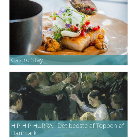
strand - tæt på Skagen
Gastro Stay
Ophold med lækker mad, velkomstvin på
værelset og ren afslapning i det nordjyske.
HIP HIP HURRA - Det bedste af Toppen af
Danmark