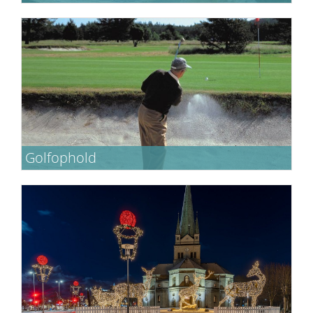
Ophold inkl. entre til Skagen Museum og
gavekort til Skagen Fiskerestaurant.
Golfophold
Bo med 10 golfbaner inden for 1 times
kørsel. Vores golfophold er gældende året
rundt.