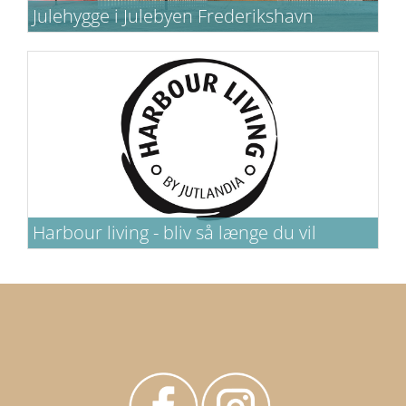
Julehygge i Julebyen Frederikshavn
Tag en dag eller to ud af kalenderen og oplev
Julebyen Frederikshavn.
Harbour living - bliv så længe du vil
Har du brug for at være bosat i
Frederikshavn i en længere periode? Så er
det hos Habour Living, du hver aften kan
hvile hovedet på puden.